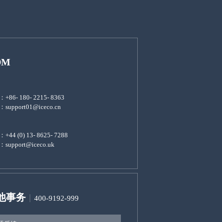
DM
86- 180- 2215- 8363
support01@iceco.cn
44 (0) 13- 8625- 7288
support@iceco.uk
他事务
400-9192-999