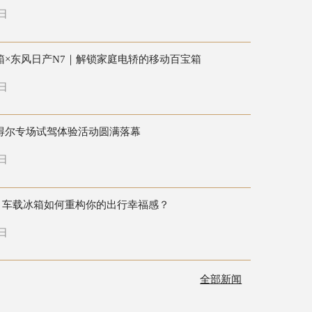
6日
箱×东风日产N7｜解锁家庭电轿的移动百宝箱
8日
得尔专场试驾体验活动圆满落幕
3日
：车载冰箱如何重构你的出行幸福感？
4日
全部新闻