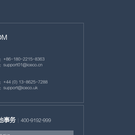
DM
+86- 180- 2215- 8363
support01@iceco.cn
+44 (0) 13- 8625- 7288
support@iceco.uk
他事务
400-9192-999