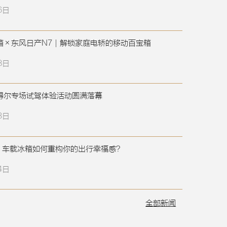
6日
箱×东风日产N7｜解锁家庭电轿的移动百宝箱
8日
得尔专场试驾体验活动圆满落幕
3日
：车载冰箱如何重构你的出行幸福感？
4日
全部新闻