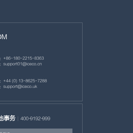
DM
+86- 180- 2215- 8363
support01@iceco.cn
+44 (0) 13- 8625- 7288
support@iceco.uk
他事务
400-9192-999