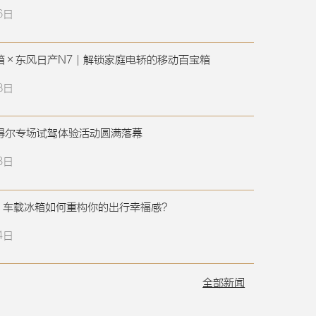
6日
箱×东风日产N7｜解锁家庭电轿的移动百宝箱
8日
得尔专场试驾体验活动圆满落幕
3日
：车载冰箱如何重构你的出行幸福感？
4日
全部新闻