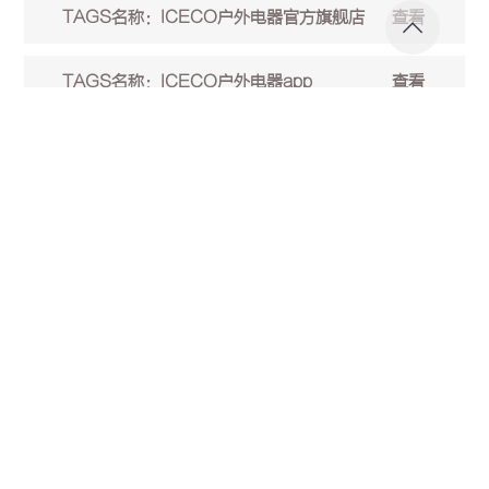
TAGS名称：ICECO户外电器官方旗舰店
查看
TAGS名称：ICECO户外电器app
查看
TAGS名称：ICECO户外电器
查看
TAGS名称：ICECO车载冰箱
查看
TAGS名称：车载冰箱ICECO
查看
TAGS名称：ICECO
查看
TAGS名称：英得尔车载冰箱各系列
查看
TAGS名称：英得尔车载家用冰箱
查看