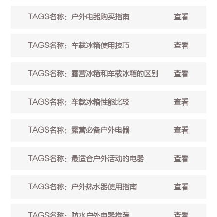
TAGS名称：户外电器购买指南
查看
TAGS名称：车载冰箱使用技巧
查看
TAGS名称：露营冰箱和车载冰箱的区别
查看
TAGS名称：车载冰箱性能比较
查看
TAGS名称：露营必备户外电器
查看
TAGS名称：最适合户外活动的电器
查看
TAGS名称：户外热水器使用指南
查看
TAGS名称：防水户外电器推荐
查看