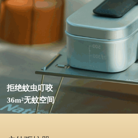
拒绝蚊虫叮咬
36m²无蚊空间